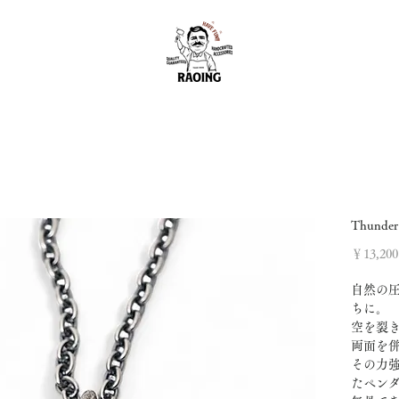
Thunder
￥13,200
自然の
ちに。
空を裂
両面を
その力
たペン