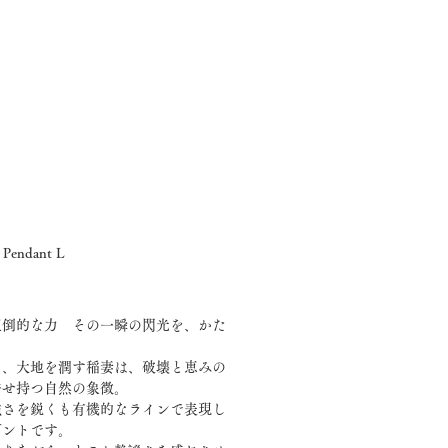
 Pendant L
価
格
圧倒的な力 その一瞬の閃光を、かた
き、大地を潤す稲妻は、破壊と恵みの
併せ持つ自然の象徴。
強さを鋭くも有機的なラインで表現し
ダントです。