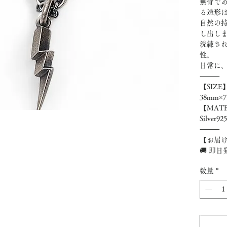
無骨で
る造形
自然の
し出し
洗練さ
性。
日常に
⸻
【SIZE
38mm×7
【MATE
Silver925
⸻
【お届
🚚 即
数量
*