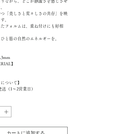
ありながら、どこか静謐さを感じさせ
は、
持つ「美しさと荒々しさの共存」を映
ます。
れたフォルムは、重ね付けにも好相
、ひと筋の自然のエネルギーを。
】
.3mm
RIAL】
けについて】
日発送（1〜2営業日）
カートに追加する