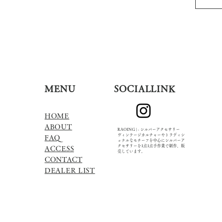
MENU
​SOCIALLINK
HOME
ABOUT
RAOING | - シルバーアクセサリー
ヴィンテージカルチャーやトラディシ
FAQ
ョナルなモチーフを中心にシルバーア
クセサリーを1点1点手作業で制作、販
​ACCESS
売しています。
CONTACT
​DEALER LIST