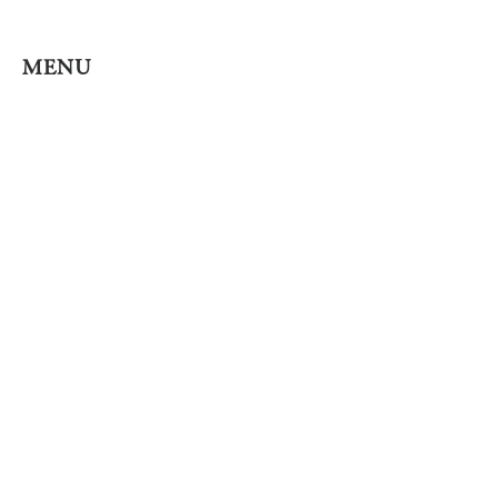
MENU
HOME
ABOUT
FAQ
​ACCESS
CONTACT
​DEALER LIST
​SOCIALLINK
RAOING | - シルバーアクセサリー
ヴィンテージカルチャーやトラディショナルなモチーフを中心にシルバーアクセサリーを
1点1点手作業で制作、販売しています。
特定商取引法に基づく表記