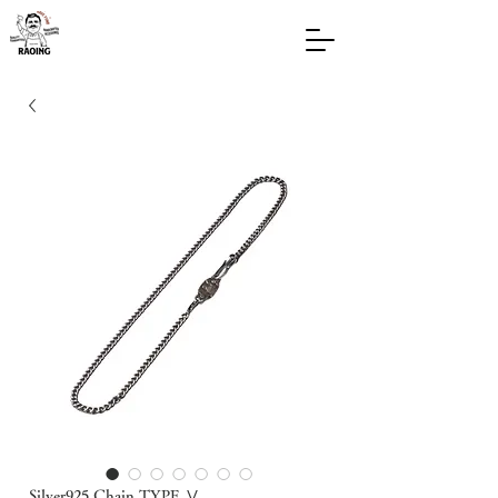
Silver925 Chain TYPE Ⅴ