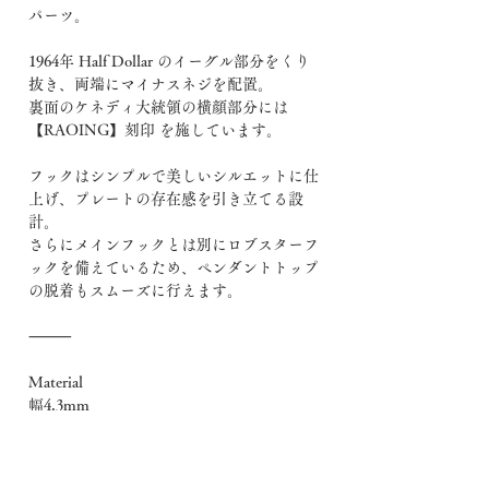
パーツ。
1964年 Half Dollar のイーグル部分をくり
抜き、両端にマイナスネジを配置。
裏面のケネディ大統領の横顔部分には
【RAOING】刻印 を施しています。
フックはシンプルで美しいシルエットに仕
上げ、プレートの存在感を引き立てる設
計。
さらにメインフックとは別にロブスターフ
ックを備えているため、ペンダントトップ
の脱着もスムーズに行えます。
⸻
Material
幅4.3mm
Silver 925