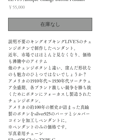
価
￥55,000
格
在庫なし
説明不要のキングオブキングLIVE'Sのチェ
ンジボタンで制作したペンダント。
近年、市場ではほとんど見なくなり、価格
も沸騰中のアイテム
他のチェンジボタンと違い、窪んだ形状な
のも魅力のひとつではないでしょうか？
アメリカの1910年代〜1930年代ワークウェ
ア全盛期、各ブランド激しい競争を勝ち抜
くためにボタンにフォーカスし製造された
チェンジボタン。
アメリカの約100年の歴史が詰まった真鍮
製のボタンをsilver925のパーツとシルバー
コインを加工しペンダントに。
※ペンダントのみの価格です。
写真着用チェーン