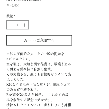
価
￥49,500
格
数量
*
カートに追加する
自然の圧倒的な力 その一瞬の閃光を、
K10でかたちに。
空を裂き、大地を潤す稲妻は、破壊と恵み
の両面を併せ持つ自然の象徴。
その力強さを、鋭くも有機的なラインで表
現しました。
K10ならではの上品な輝きが、静謐さと芯
のある存在感を放ち、
RAOINGが歩んだ10年と、これからの歩
みを象徴する記念モデルです。
洗練されたフォルムは、重ね付けにも好相