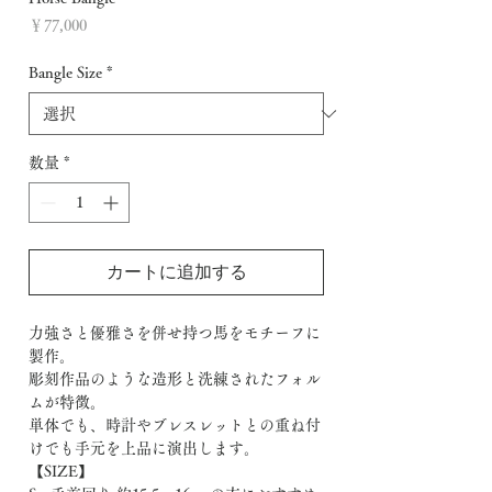
価
￥77,000
格
Bangle Size
*
数量
*
カートに追加する
力強さと優雅さを併せ持つ馬をモチーフに
製作。
彫刻作品のような造形と洗練されたフォル
ムが特徴。
単体でも、時計やブレスレットとの重ね付
けでも手元を上品に演出します。
【SIZE】