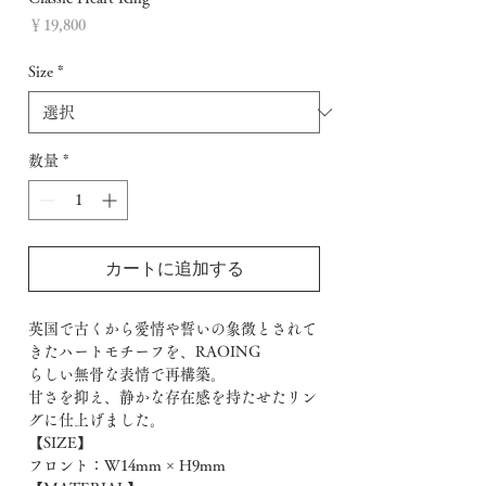
価
￥19,800
格
Size
*
数量
*
カートに追加する
英国で古くから愛情や誓いの象徴とされて
きたハートモチーフを、RAOING
らしい無骨な表情で再構築。
甘さを抑え、静かな存在感を持たせたリン
グに仕上げました。
【SIZE】
フロント：W14mm × H9mm