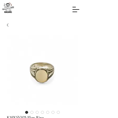
K10XSV925 Flow Ring