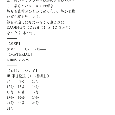
落ち着いたヴィンテージ感のあるシルバー
と、柔らかなゴールドの輝き。
異なる素材がひとつに溶け合い、静かで強
い存在感を放ちます。
節目を迎えた今だからこそ生まれた、
RAOINGの【これまで】と【これから】
をつなぐ1本です。
⸻
【SIZE】
フロント 15mm×12mm
【MATERIAL】
K10×Silver925
⸻
【お届けについて】
🚚 即日発送（1〜2営業日）
8号 9号 10号
12号 13号 14号
15号 16号 17号
18号 19号 20号
21号 22号 23号
24号
🔨 受注生産（約4週間）