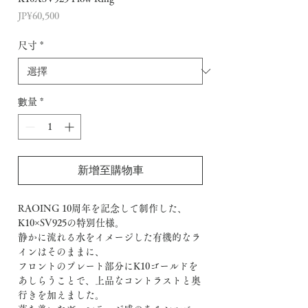
價
JP¥60,500
格
尺寸
*
數量
*
新增至購物車
RAOING 10周年を記念して制作した、
K10×SV925の特別仕様。
静かに流れる水をイメージした有機的なラ
インはそのままに、
フロントのプレート部分にK10ゴールドを
あしらうことで、上品なコントラストと奥
行きを加えました。