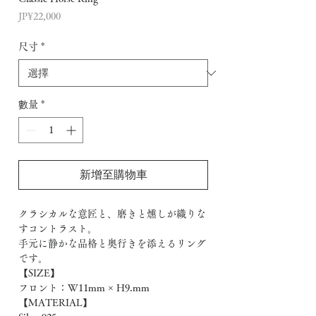
價
JP¥22,000
格
尺寸
*
數量
*
新增至購物車
クラシカルな意匠と、磨きと燻しが織りな
すコントラスト。
手元に静かな品格と奥行きを添えるリング
です。
【SIZE】
フロント：W11mm × H9.mm
【MATERIAL】