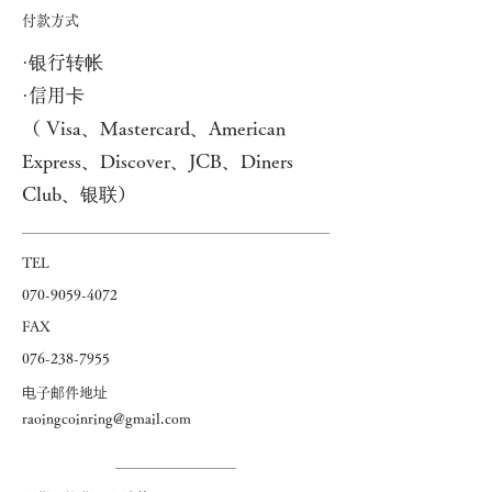
付款方式
·银行转帐
·信用卡
（
Visa、Mastercard、American
Express、Discover、JCB、Diners
Club、银联）
​TEL
07
0-9059-4072
FAX
076-238-7955
电子邮件地址
raoingcoinring@gmail.com