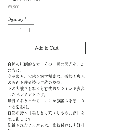
Price
¥9,900
Quantity
*
Add to Cart
自然の圧倒的な力 その一瞬の閃光を、か
たちに。
空を裂き、大地を潤す稲妻は、破壊と恵み
の両面を併せ持つ自然の象徴。
その力強さを鋭くも有機的なラインで表現
したペンダントです。
無骨でありながら、どこか静謐さを感じさ
せる造形は、
自然の持つ「美しさと荒々しさの共存」を
映し出します。
洗練されたフォルムは、重ね付けにも好相