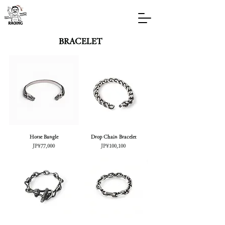
BRACELET
Horse Bangle
Drop Chain Bracelet
가격
가격
JP¥77,000
JP¥100,100