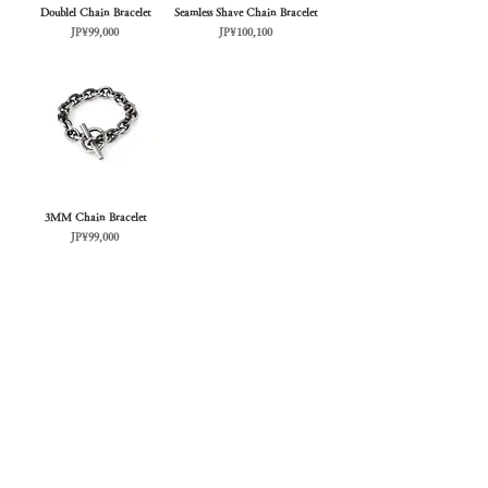
Doublel Chain Bracelet
Seamless Shave Chain Bracelet
가격
가격
JP¥99,000
JP¥100,100
3MM Chain Bracelet
가격
JP¥99,000