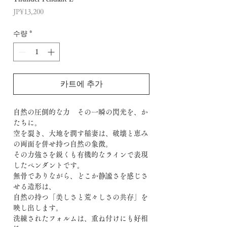
가
JP¥13,200
격
수량
*
카트에 추가
自然の圧倒的な力 その一瞬の閃光を、か
たちに。
空を裂き、大地を潤す稲妻は、破壊と恵み
の両面を併せ持つ自然の象徴。
その力強さを鋭くも有機的なラインで表現
したペンダントです。
無骨でありながら、どこか静謐さを感じさ
せる造形は、
自然の持つ「美しさと荒々しさの共存」を
映し出します。
洗練されたフォルムは、重ね付けにも好相